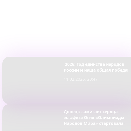
Гостиницы-партнеры —
olimpiadanarodovmira.ru/info/
РОФСО РУССПОРТ
ИНН 7806576272
ERID 2VSb5xVqncZ
2026: Год единства народов
России и наша общая победа!
11.02.2026, 20:47
Донецк зажигает сердца:
эстафета Огня «Олимпиады
Народов Мира» стартовала!