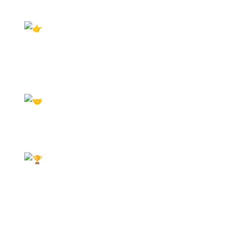
Мира на Газпром Арене!
Регистрация на Олимпиаду Народов Мира:
для зрителей:
register.olimpiadanarodovmira.ru/visitor
для спортсменов:
olimpiadanarodovmira.ru/sports/
Станьте частью команды волонтёров:
docs.google.com/forms/d/e/…
Генеральный партнер — компания
Bombbar |
Производитель функционального
питания
________________________________
Наш Телеграм-канал:
t.me/bigpitersp…