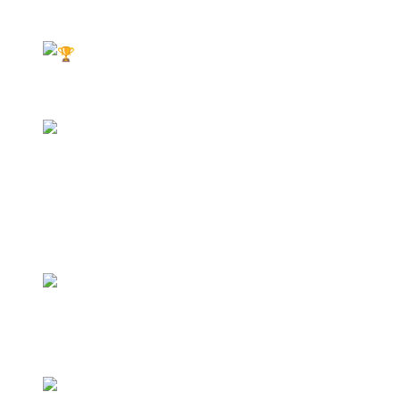
и духа!
ИСТОРИЯ РОССИЙСКОГО OCR
2013 — рождение российского OCR. Первая «Гонка
Героев» на военном полигоне «Алабино» с
использованием настоящей военной техники и
пиротехники
2015 — появление гражданских стартов и разделение н
любительский и профессиональный уровни