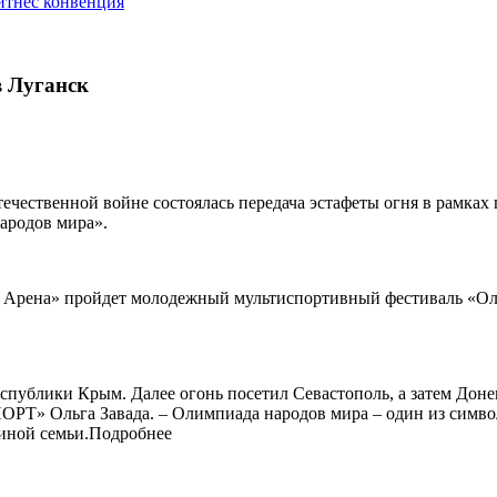
тнес конвенция
 Луганск
течественной войне состоялась передача эстафеты огня в рамка
ародов мира».
м Арена» пройдет молодежный мультиспортивный фестиваль «Оли
спублики Крым. Далее огонь посетил Севастополь, а затем Донецк
РТ» Ольга Завада. – Олимпиада народов мира – один из символ
диной семьи.Подробнее